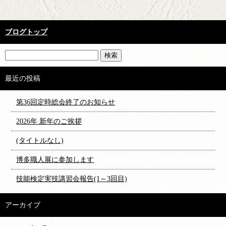
ブログトップ
最近の投稿
第36回定時総会終了のお知らせ
2026年 新年のご挨拶
(タイトルなし)
博多職人展に参加します
技能検定実技講習会報告(1～3回目)
アーカイブ