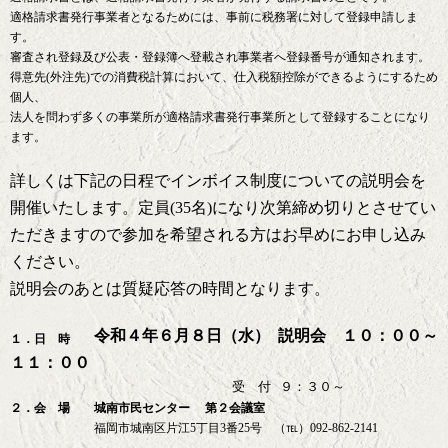
適格請求書発行事業者となるためには、事前に税務署に対して登録申請しま
す。
審査され登録及び公表・登録簿へ登載され事業者へ登録番号が通知されます。
得意先(外注先)での消費税計算において、仕入税額控除ができるようにするため
個人、
法人を問わず多くの事業所が適格請求書発行事業所として登録することになり
ます。
詳しくは下記の日程でインボイス制度についての説明会を
開催いたします。定員(35名)になり次第締め切りとさせてい
ただきますので参加を希望される方はお早めにお申し込み
ください。
説明会のあとは質疑応答の時間となります。
令和４年６月８日（水）
説明会 １０：００～
１．日 時
１１：００
受 付 ９：３０～
２．会 場 城南市民センター
第２会議室
福岡市城南区片江5丁目3番25号 （℡）092-862-2141