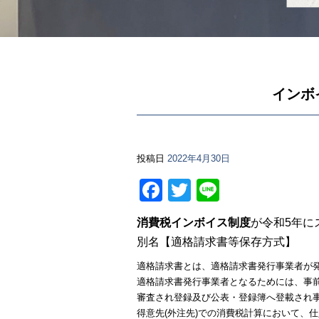
インボ
投稿日
2022年4月30日
Facebook
Twitter
Line
消費税インボイス制度
が令和5年に
別名【適格請求書等保存方式】
適格請求書とは、適格請求書発行事業者が
適格請求書発行事業者となるためには、事
審査され登録及び公表・登録簿へ登載され
得意先(外注先)での消費税計算において、