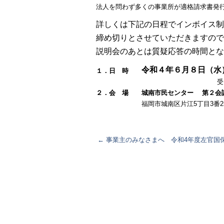
法人を問わず多くの事業所が適格請求書発
詳しくは下記の日程でインボイス制
締め切りとさせていただきますので
説明会のあとは質疑応答の時間とな
令和４年６月８日（
１．日 時
受
２．会 場 城南市民センター
第２会
福岡市城南区片江5丁目3番25号 （℡）
←
事業主のみなさまへ 令和4年度左官国