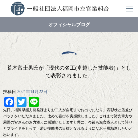
オフィシャルブログ
荒木富士男氏が「現代の名工(卓越した技能者)」とし
て表彰されました。
投稿日
2021年11月22日
Facebook
Twitter
Line
先日、福岡県能力開発課よりお二人が自宅までお出でになり、表彰状と盾並び
バッチをいただきました。改めて喜びを実感致しました。これまで諸先輩方や
周囲の皆さんのお力添えに感謝いたしますと共に、今後も左官職人として誇り
とプライドをもって、若い技能者の目標となれるようになお一層精進したいと
思います。