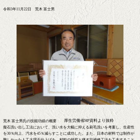
令和3年11月22日 荒木 富士男
厚生労働省HP資料より抜粋
荒木 富士男氏の技能功績の概要
擬石洗い出し工法において、洗い水を大幅に抑える刷毛洗いを考案し、生産性
を30％向上、汚水を45％減らすことに成功した。また、日本の材料では制作が
難しかった人工大理石仕上げを、材料の研究と継ぎ目補修工法を工夫すること