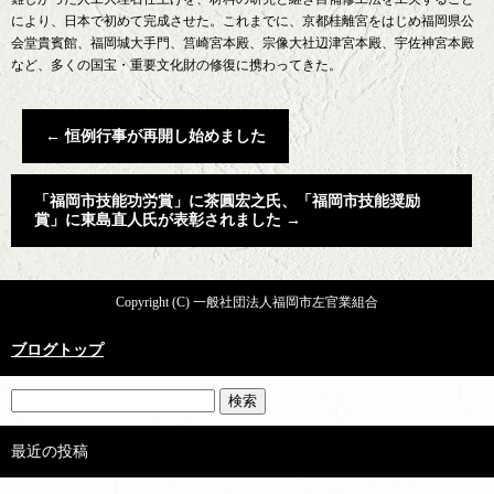
により、日本で初めて完成させた。これまでに、京都桂離宮をはじめ福岡県公
会堂貴賓館、福岡城大手門、筥崎宮本殿、宗像大社辺津宮本殿、宇佐神宮本殿
など、多くの国宝・重要文化財の修復に携わってきた。
←
恒例行事が再開し始めました
「福岡市技能功労賞」に茶圓宏之氏、「福岡市技能奨励
賞」に東島直人氏が表彰されました
→
Copyright (C) 一般社団法人福岡市左官業組合
ブログトップ
最近の投稿